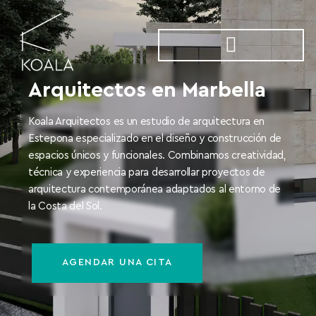
Arquitectos En Marbella
Arquitectos en Marbella
Koala Arquitectos es un estudio de arquitectura en
Estepona especializado en el diseño y construcción de
espacios únicos y funcionales. Combinamos creatividad,
técnica y experiencia para desarrollar proyectos de
arquitectura contemporánea adaptados al entorno de
la Costa del Sol.
AGENDAR UNA CITA