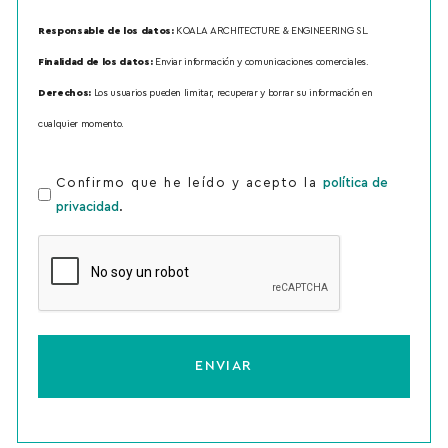
Responsable de los datos:
KOALA ARCHITECTURE & ENGINEERING SL.
Finalidad de los datos:
Enviar información y comunicaciones comerciales.
Derechos:
Los usuarios pueden limitar, recuperar y borrar su información en
cualquier momento.
Confirmo que he leído y acepto la
política de
Política
.
privacidad
de
CAPTCHA
privacidad
*