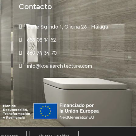
d
Contacto
Calle Sigfrido 1, Oficina 26 - Málaga
658 08 14 52
660 74 34 70
info@koalaarchitecture.com