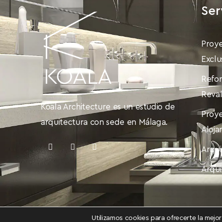
Ser
Proye
Exclu
Refor
Reval
Koala Architecture es un estudio de
Proye
arquitectura con sede en Málaga.
Aloja
Arqui
Arqui
Utilizamos cookies para ofrecerte la mejo