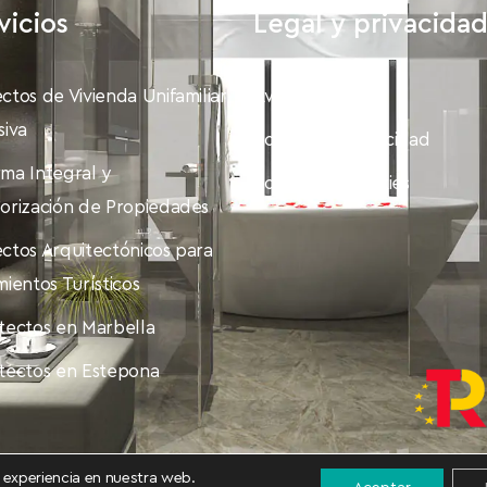
vicios
Legal y privacida
ctos de Vivienda Unifamiliar
Aviso legal
siva
Política de Privacidad
ma Integral y
Política de Cookies
orización de Propiedades
ctos Arquitectónicos para
mientos Turísticos
tectos en Marbella
tectos en Estepona
r experiencia en nuestra web.